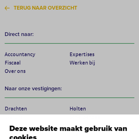
TERUG NAAR OVERZICHT
Direct naar:
Accountancy
Expertises
Fiscaal
Werken bij
Over ons
Naar onze vestigingen:
Drachten
Holten
Marum
Scherpenzeel
Texel
Tiel
Deze website maakt gebruik van
Veenendaal
Vught
cookies