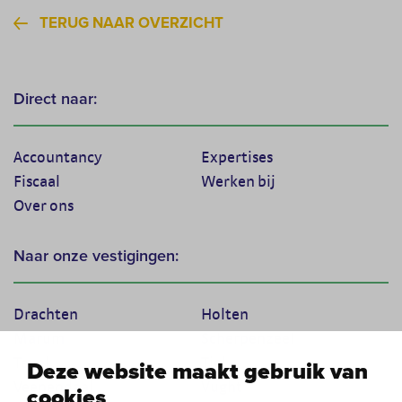
TERUG NAAR OVERZICHT
Direct naar:
Accountancy
Expertises
Fiscaal
Werken bij
Over ons
Naar onze vestigingen:
Drachten
Holten
Marum
Scherpenzeel
Texel
Tiel
Deze website maakt gebruik van
Veenendaal
Vught
cookies