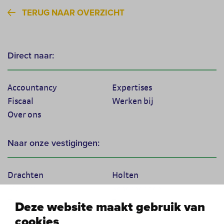
TERUG NAAR OVERZICHT
Direct naar:
Accountancy
Expertises
Fiscaal
Werken bij
Over ons
Naar onze vestigingen:
Drachten
Holten
Marum
Scherpenzeel
Texel
Tiel
Deze website maakt gebruik van
Veenendaal
Vught
cookies