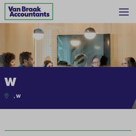
W
, W