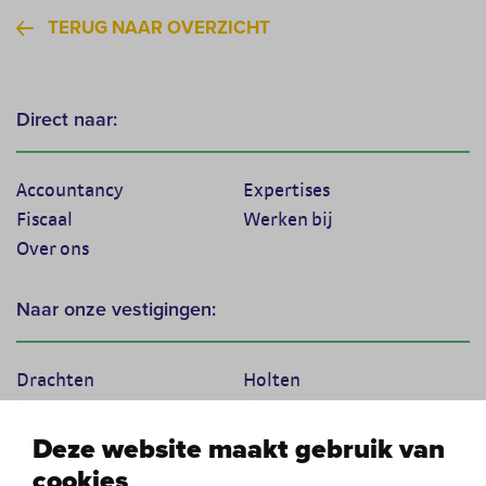
TERUG NAAR OVERZICHT
Direct naar:
Accountancy
Expertises
Fiscaal
Werken bij
Over ons
Naar onze vestigingen:
Drachten
Holten
Marum
Scherpenzeel
Texel
Tiel
Deze website maakt gebruik van
Veenendaal
Vught
cookies