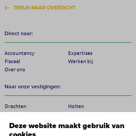
TERUG NAAR OVERZICHT
Direct naar:
Accountancy
Expertises
Fiscaal
Werken bij
Over ons
Naar onze vestigingen:
Drachten
Holten
Marum
Scherpenzeel
Texel
Tiel
Deze website maakt gebruik van
Veenendaal
Vught
cookies