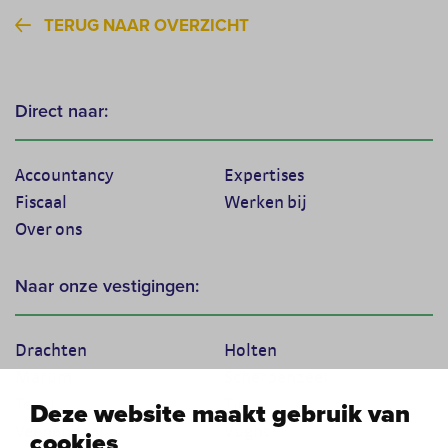
TERUG NAAR OVERZICHT
Direct naar:
Accountancy
Expertises
Fiscaal
Werken bij
Over ons
Naar onze vestigingen:
Drachten
Holten
Marum
Scherpenzeel
Texel
Tiel
Deze website maakt gebruik van
Veenendaal
Vught
cookies