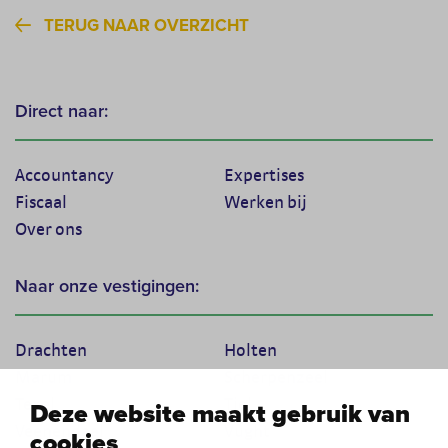
TERUG NAAR OVERZICHT
Direct naar:
Accountancy
Expertises
Fiscaal
Werken bij
Over ons
Naar onze vestigingen:
Drachten
Holten
Marum
Scherpenzeel
Texel
Tiel
Deze website maakt gebruik van
Veenendaal
Vught
cookies