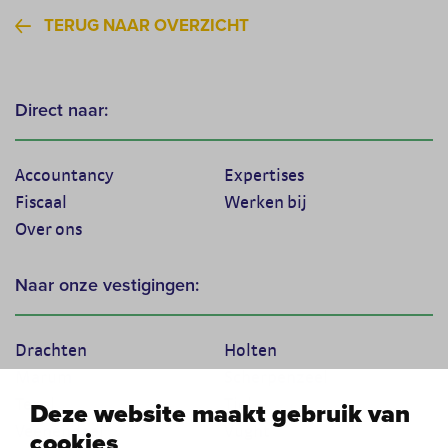
TERUG NAAR OVERZICHT
Direct naar:
Accountancy
Expertises
Fiscaal
Werken bij
Over ons
Naar onze vestigingen:
Drachten
Holten
Marum
Scherpenzeel
Texel
Tiel
Deze website maakt gebruik van
Veenendaal
Vught
cookies