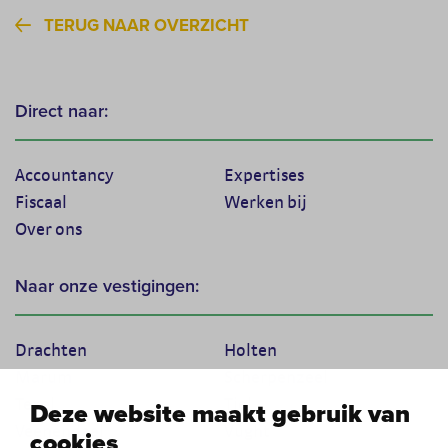
TERUG NAAR OVERZICHT
Direct naar:
Accountancy
Expertises
Fiscaal
Werken bij
Over ons
Naar onze vestigingen:
Drachten
Holten
Marum
Scherpenzeel
Texel
Tiel
Deze website maakt gebruik van
Veenendaal
Vught
cookies