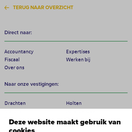
TERUG NAAR OVERZICHT
Direct naar:
Accountancy
Expertises
Fiscaal
Werken bij
Over ons
Naar onze vestigingen:
Drachten
Holten
Marum
Scherpenzeel
Texel
Tiel
Deze website maakt gebruik van
Veenendaal
Vught
cookies