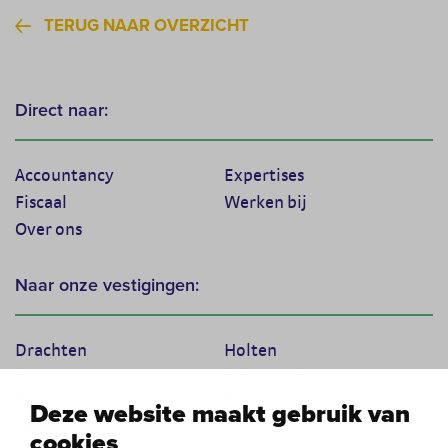
TERUG NAAR OVERZICHT
Direct naar:
Accountancy
Expertises
Fiscaal
Werken bij
Over ons
Naar onze vestigingen:
Drachten
Holten
Marum
Scherpenzeel
Texel
Tiel
Deze website maakt gebruik van
Veenendaal
Vught
cookies