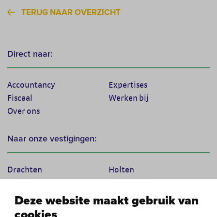
TERUG NAAR OVERZICHT
Direct naar:
Accountancy
Expertises
Fiscaal
Werken bij
Over ons
Naar onze vestigingen:
Drachten
Holten
Marum
Scherpenzeel
Texel
Tiel
Deze website maakt gebruik van
Veenendaal
Vught
cookies