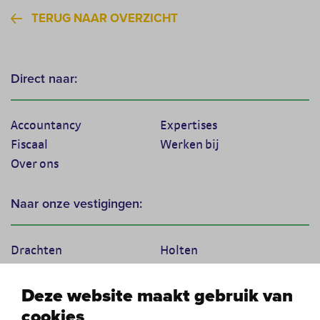
TERUG NAAR OVERZICHT
Direct naar:
Accountancy
Expertises
Fiscaal
Werken bij
Over ons
Naar onze vestigingen:
Drachten
Holten
Marum
Scherpenzeel
Texel
Tiel
Deze website maakt gebruik van
Veenendaal
Vught
cookies