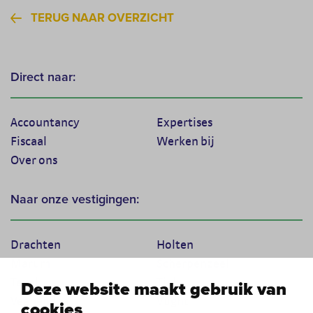
TERUG NAAR OVERZICHT
Direct naar:
Accountancy
Expertises
Fiscaal
Werken bij
Over ons
Naar onze vestigingen:
Drachten
Holten
Marum
Scherpenzeel
Texel
Tiel
Deze website maakt gebruik van
Veenendaal
Vught
cookies