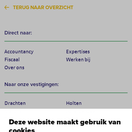
TERUG NAAR OVERZICHT
Direct naar:
Accountancy
Expertises
Fiscaal
Werken bij
Over ons
Naar onze vestigingen:
Drachten
Holten
Marum
Scherpenzeel
Texel
Tiel
Deze website maakt gebruik van
Veenendaal
Vught
cookies