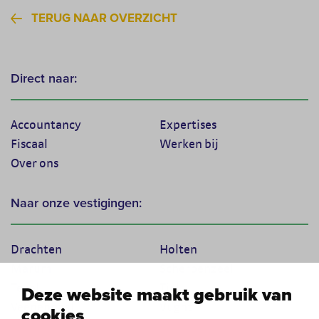
TERUG NAAR OVERZICHT
Direct naar:
Accountancy
Expertises
Fiscaal
Werken bij
Over ons
Naar onze vestigingen:
Drachten
Holten
Marum
Scherpenzeel
Texel
Tiel
Deze website maakt gebruik van
Veenendaal
Vught
cookies