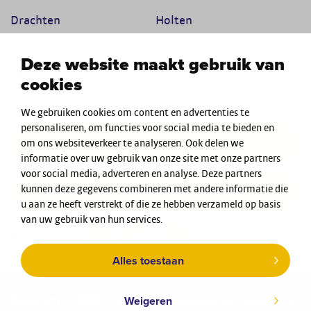
Drachten
Holten
Marum
Scherpenzeel
Texel
Tiel
Deze website maakt gebruik van
Veenendaal
Vught
cookies
Zuidbroek
We gebruiken cookies om content en advertenties te
personaliseren, om functies voor social media te bieden en
Afspraak maken
om ons websiteverkeer te analyseren. Ook delen we
informatie over uw gebruik van onze site met onze partners
voor social media, adverteren en analyse. Deze partners
Werken bij Van Braak Accountants
kunnen deze gegevens combineren met andere informatie die
u aan ze heeft verstrekt of die ze hebben verzameld op basis
van uw gebruik van hun services.
VOLG ONS:
Alles toestaan
Copyright © 2026 – Van Braak Accountants
– Algemene
Weigeren