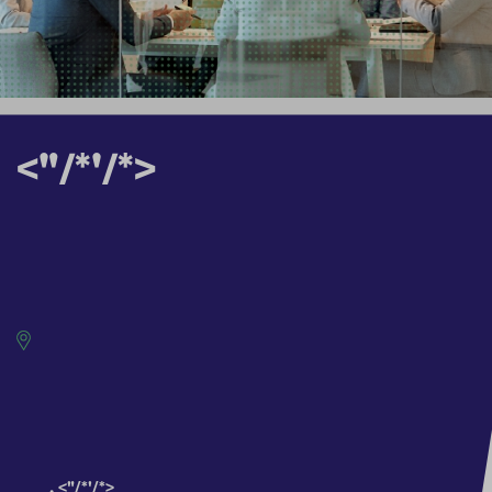
<"/*'/*>
, <"/*'/*>