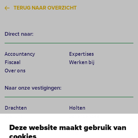
TERUG NAAR OVERZICHT
Direct naar:
Accountancy
Expertises
Fiscaal
Werken bij
Over ons
Naar onze vestigingen:
Drachten
Holten
Marum
Scherpenzeel
Texel
Tiel
Deze website maakt gebruik van
Veenendaal
Vught
cookies