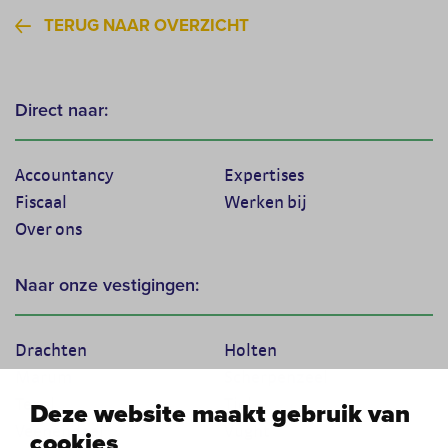
TERUG NAAR OVERZICHT
Direct naar:
Accountancy
Expertises
Fiscaal
Werken bij
Over ons
Naar onze vestigingen:
Drachten
Holten
Marum
Scherpenzeel
Texel
Tiel
Deze website maakt gebruik van
Veenendaal
Vught
cookies