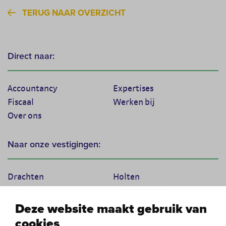
TERUG NAAR OVERZICHT
Direct naar:
Accountancy
Expertises
Fiscaal
Werken bij
Over ons
Naar onze vestigingen:
Drachten
Holten
Marum
Scherpenzeel
Texel
Tiel
Deze website maakt gebruik van
Veenendaal
Vught
cookies