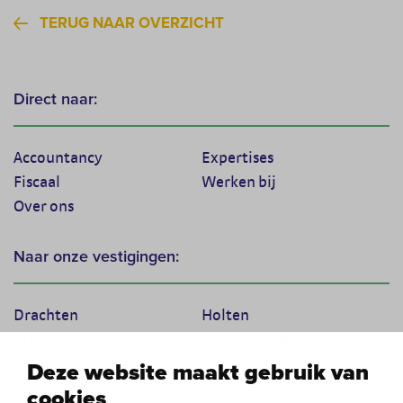
TERUG NAAR OVERZICHT
Direct naar:
Accountancy
Expertises
Fiscaal
Werken bij
Over ons
Naar onze vestigingen:
Drachten
Holten
Marum
Scherpenzeel
Texel
Tiel
Deze website maakt gebruik van
Veenendaal
Vught
cookies