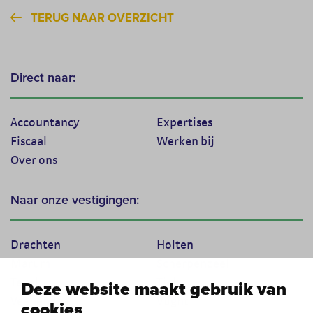
TERUG NAAR OVERZICHT
Direct naar:
Accountancy
Expertises
Fiscaal
Werken bij
Over ons
Naar onze vestigingen:
Drachten
Holten
Marum
Scherpenzeel
Texel
Tiel
Deze website maakt gebruik van
Veenendaal
Vught
cookies