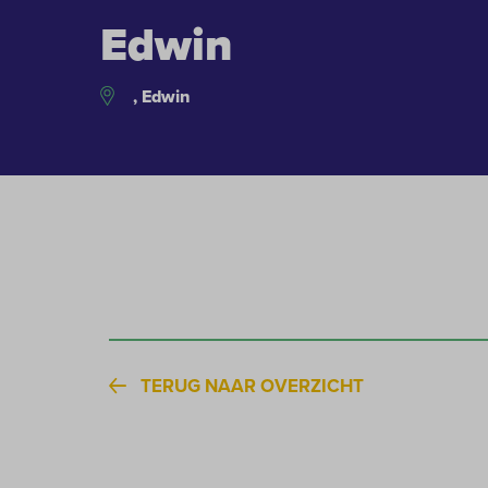
Edwin
, Edwin
TERUG NAAR OVERZICHT