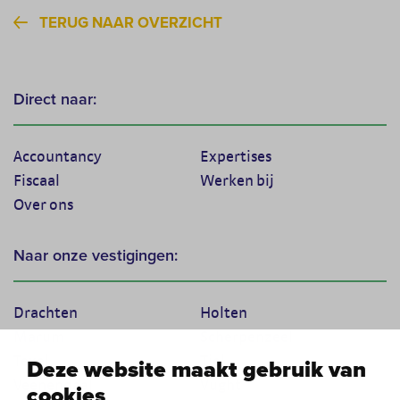
TERUG NAAR OVERZICHT
Direct naar:
Accountancy
Expertises
Fiscaal
Werken bij
Over ons
Naar onze vestigingen:
Drachten
Holten
Marum
Scherpenzeel
Texel
Tiel
Deze website maakt gebruik van
Veenendaal
Vught
cookies