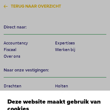
TERUG NAAR OVERZICHT
Direct naar:
Accountancy
Expertises
Fiscaal
Werken bij
Over ons
Naar onze vestigingen:
Drachten
Holten
Marum
Scherpenzeel
Texel
Tiel
Deze website maakt gebruik van
Veenendaal
Vught
cookies