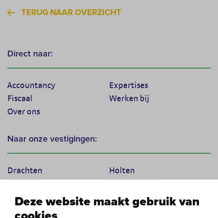
TERUG NAAR OVERZICHT
Direct naar:
Accountancy
Expertises
Fiscaal
Werken bij
Over ons
Naar onze vestigingen:
Drachten
Holten
Marum
Scherpenzeel
Texel
Tiel
Deze website maakt gebruik van
Veenendaal
Vught
cookies