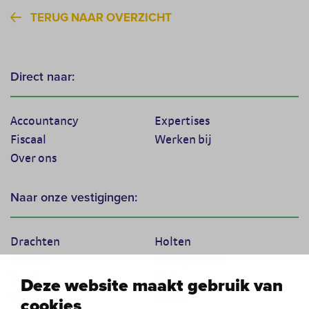
TERUG NAAR OVERZICHT
Direct naar:
Accountancy
Expertises
Fiscaal
Werken bij
Over ons
Naar onze vestigingen:
Drachten
Holten
Marum
Scherpenzeel
Texel
Tiel
Deze website maakt gebruik van
Veenendaal
Vught
cookies