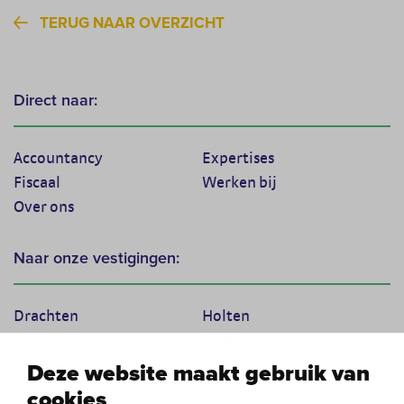
TERUG NAAR OVERZICHT
Direct naar:
Accountancy
Expertises
Fiscaal
Werken bij
Over ons
Naar onze vestigingen:
Drachten
Holten
Marum
Scherpenzeel
Texel
Tiel
Deze website maakt gebruik van
Veenendaal
Vught
cookies