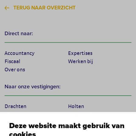
TERUG NAAR OVERZICHT
Direct naar:
Accountancy
Expertises
Fiscaal
Werken bij
Over ons
Naar onze vestigingen:
Drachten
Holten
Marum
Scherpenzeel
Texel
Tiel
Deze website maakt gebruik van
Veenendaal
Vught
cookies