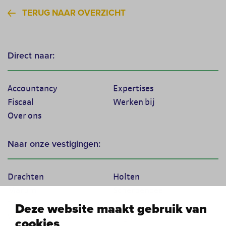
TERUG NAAR OVERZICHT
Direct naar:
Accountancy
Expertises
Fiscaal
Werken bij
Over ons
Naar onze vestigingen:
Drachten
Holten
Marum
Scherpenzeel
Texel
Tiel
Deze website maakt gebruik van
Veenendaal
Vught
cookies