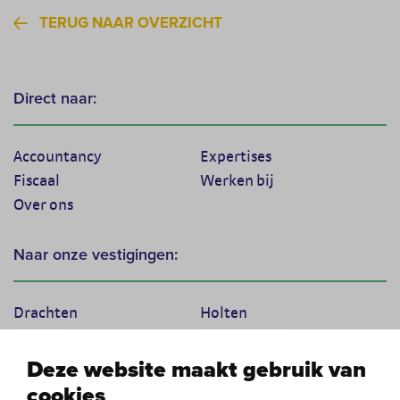
TERUG NAAR OVERZICHT
Direct naar:
Accountancy
Expertises
Fiscaal
Werken bij
Over ons
Naar onze vestigingen:
Drachten
Holten
Marum
Scherpenzeel
Texel
Tiel
Deze website maakt gebruik van
Veenendaal
Vught
cookies