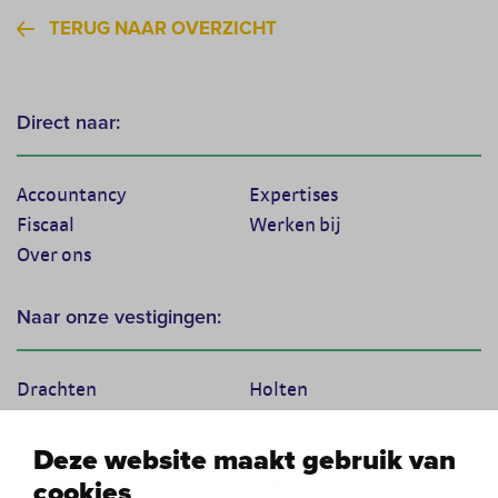
TERUG NAAR OVERZICHT
Direct naar:
Accountancy
Expertises
Fiscaal
Werken bij
Over ons
Naar onze vestigingen:
Drachten
Holten
Marum
Scherpenzeel
Texel
Tiel
Deze website maakt gebruik van
Veenendaal
Vught
cookies