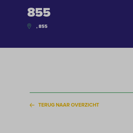
855
, 855
TERUG NAAR OVERZICHT