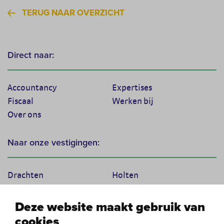
TERUG NAAR OVERZICHT
Direct naar:
Accountancy
Expertises
Fiscaal
Werken bij
Over ons
Naar onze vestigingen:
Drachten
Holten
Marum
Scherpenzeel
Texel
Tiel
Deze website maakt gebruik van
Veenendaal
Vught
cookies