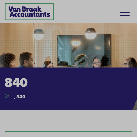
840
, 840