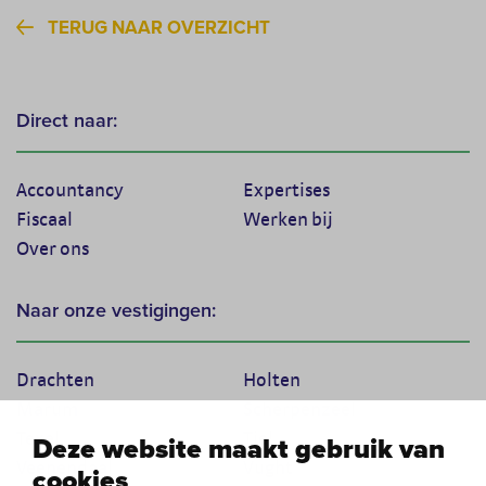
TERUG NAAR OVERZICHT
Direct naar:
Accountancy
Expertises
Fiscaal
Werken bij
Over ons
Naar onze vestigingen:
Drachten
Holten
Marum
Scherpenzeel
Texel
Tiel
Deze website maakt gebruik van
Veenendaal
Vught
cookies