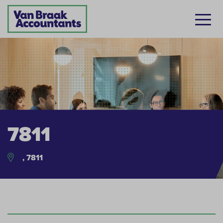
7811
, 7811