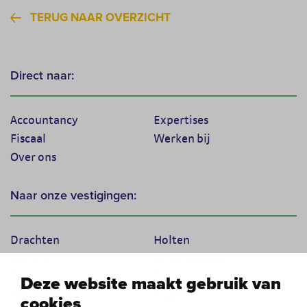
TERUG NAAR OVERZICHT
Direct naar:
Accountancy
Expertises
Fiscaal
Werken bij
Over ons
Naar onze vestigingen:
Drachten
Holten
Marum
Scherpenzeel
Texel
Tiel
Deze website maakt gebruik van
Veenendaal
Vught
cookies