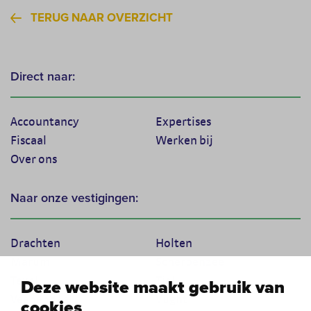
TERUG NAAR OVERZICHT
Direct naar:
Accountancy
Expertises
Fiscaal
Werken bij
Over ons
Naar onze vestigingen:
Drachten
Holten
Marum
Scherpenzeel
Texel
Tiel
Deze website maakt gebruik van
Veenendaal
Vught
cookies