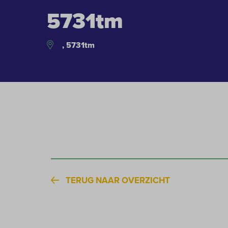
5731tm
, 5731tm
TERUG NAAR OVERZICHT