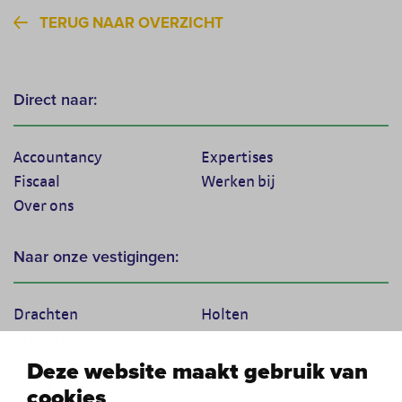
TERUG NAAR OVERZICHT
Direct naar:
Accountancy
Expertises
Fiscaal
Werken bij
Over ons
Naar onze vestigingen:
Drachten
Holten
Marum
Scherpenzeel
Texel
Tiel
Deze website maakt gebruik van
Veenendaal
Vught
cookies