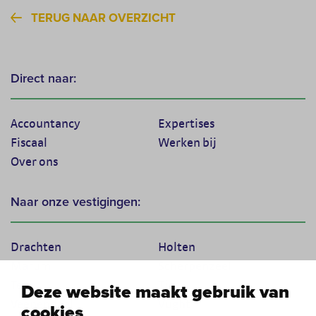
TERUG NAAR OVERZICHT
Direct naar:
Accountancy
Expertises
Fiscaal
Werken bij
Over ons
Naar onze vestigingen:
Drachten
Holten
Marum
Scherpenzeel
Texel
Tiel
Deze website maakt gebruik van
Veenendaal
Vught
cookies