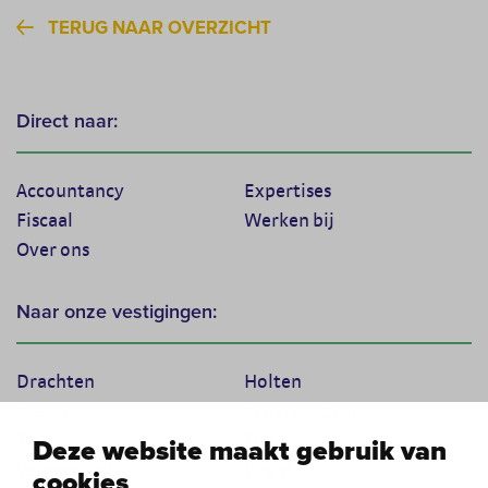
TERUG NAAR OVERZICHT
Direct naar:
Accountancy
Expertises
Fiscaal
Werken bij
Over ons
Naar onze vestigingen:
Drachten
Holten
Marum
Scherpenzeel
Texel
Tiel
Deze website maakt gebruik van
Veenendaal
Vught
cookies