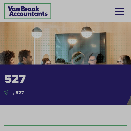
527
, 527