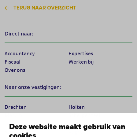
TERUG NAAR OVERZICHT
Direct naar:
Accountancy
Expertises
Fiscaal
Werken bij
Over ons
Naar onze vestigingen:
Drachten
Holten
Marum
Scherpenzeel
Texel
Tiel
Deze website maakt gebruik van
Veenendaal
Vught
cookies