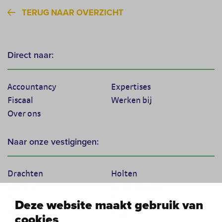
TERUG NAAR OVERZICHT
Direct naar:
Accountancy
Expertises
Fiscaal
Werken bij
Over ons
Naar onze vestigingen:
Drachten
Holten
Marum
Scherpenzeel
Texel
Tiel
Deze website maakt gebruik van
Veenendaal
Vught
cookies