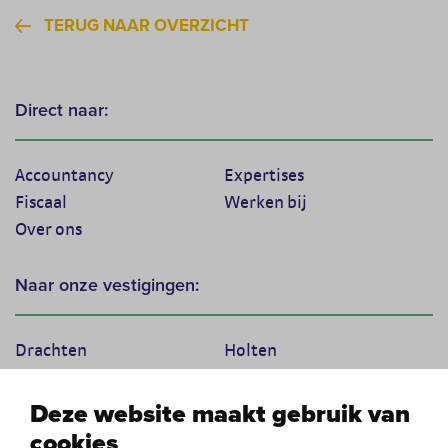
TERUG NAAR OVERZICHT
Direct naar:
Accountancy
Expertises
Fiscaal
Werken bij
Over ons
Naar onze vestigingen:
Drachten
Holten
Marum
Scherpenzeel
Texel
Tiel
Deze website maakt gebruik van
Veenendaal
Vught
cookies