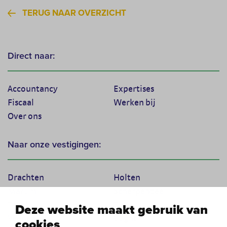
TERUG NAAR OVERZICHT
Direct naar:
Accountancy
Expertises
Fiscaal
Werken bij
Over ons
Naar onze vestigingen:
Drachten
Holten
Marum
Scherpenzeel
Texel
Tiel
Deze website maakt gebruik van
Veenendaal
Vught
cookies